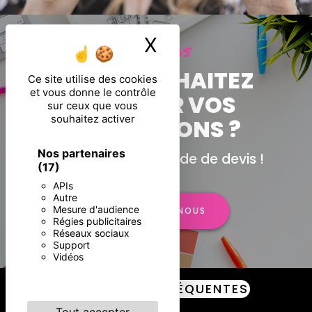
X
Masquer le ban
+ D'INFOS
VOUS SOUHAITEZ
Ce site utilise des cookies
et vous donne le contrôle
CHIFFRER VOS
sur ceux que vous
souhaitez activer
IMPRESSIONS ?
Nos partenaires
Faites votre demande de devis !
(17)
APIs
Autre
Mesure d'audience
CONTACTEZ-NOUS
Régies publicitaires
Réseaux sociaux
Support
Vidéos
RECHERCHES FRÉQUENTES